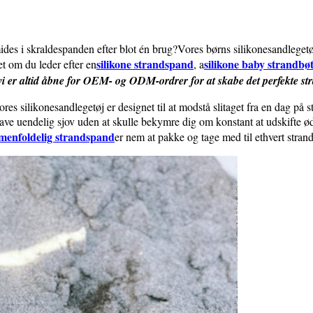
ides i skraldespanden efter blot én brug?Vores børns silikonesandlegetøj 
silikone strandspand
silikone baby strandbøt
et om du leder efter en
, a
vi er altid åbne for OEM- og ODM-ordrer for at skabe det perfekte stra
res silikonesandlegetøj er designet til at modstå slitaget fra en dag på s
 have uendelig sjov uden at skulle bekymre dig om konstant at udskifte øde
mmenfoldelig strandspand
er nem at pakke og tage med til ethvert stran