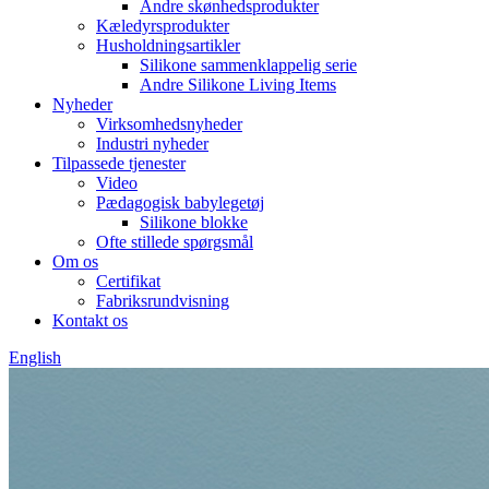
Andre skønhedsprodukter
Kæledyrsprodukter
Husholdningsartikler
Silikone sammenklappelig serie
Andre Silikone Living Items
Nyheder
Virksomhedsnyheder
Industri nyheder
Tilpassede tjenester
Video
Pædagogisk babylegetøj
Silikone blokke
Ofte stillede spørgsmål
Om os
Certifikat
Fabriksrundvisning
Kontakt os
English