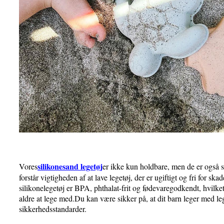
silikonesand legetøj
Vores
er ikke kun holdbare, men de er også s
forstår vigtigheden af ​​at lave legetøj, der er ugiftigt og fri for sk
silikonelegetøj er BPA, phthalat-frit og fødevaregodkendt, hvilket 
aldre at lege med.Du kan være sikker på, at dit barn leger med leg
sikkerhedsstandarder.