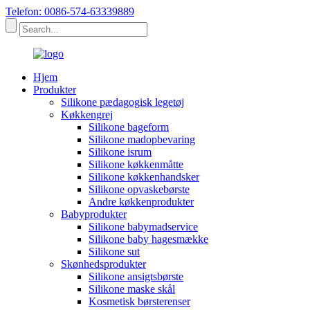
Telefon: 0086-574-63339889
Hjem
Produkter
Silikone pædagogisk legetøj
Køkkengrej
Silikone bageform
Silikone madopbevaring
Silikone isrum
Silikone køkkenmåtte
Silikone køkkenhandsker
Silikone opvaskebørste
Andre køkkenprodukter
Babyprodukter
Silikone babymadservice
Silikone baby hagesmække
Silikone sut
Skønhedsprodukter
Silikone ansigtsbørste
Silikone maske skål
Kosmetisk børsterenser