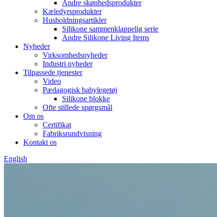
Andre skønhedsprodukter
Kæledyrsprodukter
Husholdningsartikler
Silikone sammenklappelig serie
Andre Silikone Living Items
Nyheder
Virksomhedsnyheder
Industri nyheder
Tilpassede tjenester
Video
Pædagogisk babylegetøj
Silikone blokke
Ofte stillede spørgsmål
Om os
Certifikat
Fabriksrundvisning
Kontakt os
English