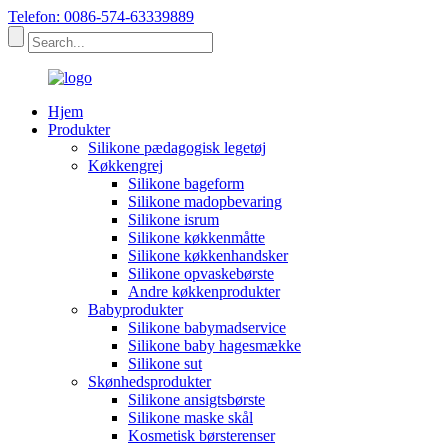
Telefon: 0086-574-63339889
Hjem
Produkter
Silikone pædagogisk legetøj
Køkkengrej
Silikone bageform
Silikone madopbevaring
Silikone isrum
Silikone køkkenmåtte
Silikone køkkenhandsker
Silikone opvaskebørste
Andre køkkenprodukter
Babyprodukter
Silikone babymadservice
Silikone baby hagesmække
Silikone sut
Skønhedsprodukter
Silikone ansigtsbørste
Silikone maske skål
Kosmetisk børsterenser