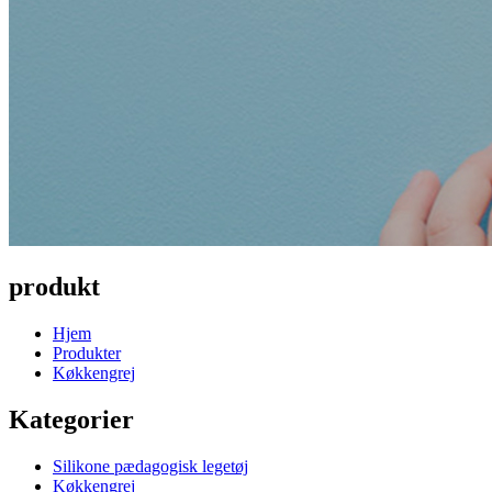
produkt
Hjem
Produkter
Køkkengrej
Kategorier
Silikone pædagogisk legetøj
Køkkengrej