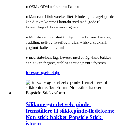
● OEM / ODM-ordrer er velkomne
● Materiale i fødevarekvalitet: Bløde og behagelige, de
kan direkte komme i kontakt med mad, gode til
fremstilling af drikkevarer og mad.
● Multifunktions-isbakke: Gør-det-selv-ismad som is,
budding, gelé og frysefrugt, juice, whisky, cocktail,
yoghurt, kaffe, babymad.
● med stabelbart låg: Leveres med et låg, disse bakker,
der let kan frigøres, stables nemt og pænt i fryseren
forespørgsel
detalje
Silikone gør-det-selv-pinde-
fremstillere til slikkepinde-flødeforme
Non-stick bakker Popsicle Stick-
isform