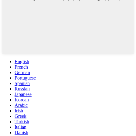
English
French
German
Portuguese
Spanish
Russian
Japanese
Korean
Arabic
Irish
Greek
Turkish
Italian
Danish