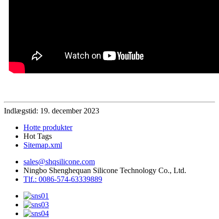
Indlægstid: 19. december 2023
Hotte produkter
Hot Tags
Sitemap.xml
sales@shqsilicone.com
Ningbo Shenghequan Silicone Technology Co., Ltd.
Tlf.: 0086-574-63339889