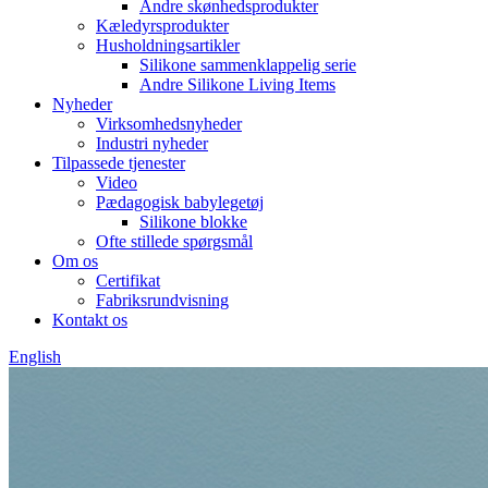
Andre skønhedsprodukter
Kæledyrsprodukter
Husholdningsartikler
Silikone sammenklappelig serie
Andre Silikone Living Items
Nyheder
Virksomhedsnyheder
Industri nyheder
Tilpassede tjenester
Video
Pædagogisk babylegetøj
Silikone blokke
Ofte stillede spørgsmål
Om os
Certifikat
Fabriksrundvisning
Kontakt os
English