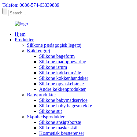
Telefon: 0086-574-63339889
Hjem
Produkter
Silikone pædagogisk legetøj
Køkkengrej
Silikone bageform
Silikone madopbevaring
Silikone isrum
Silikone køkkenmåtte
Silikone køkkenhandsker
Silikone opvaskebørste
Andre køkkenprodukter
Babyprodukter
Silikone babymadservice
Silikone baby hagesmække
Silikone sut
Skønhedsprodukter
Silikone ansigtsbørste
Silikone maske skål
Kosmetisk børsterenser